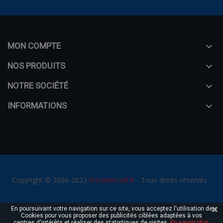
MON COMPTE

NOS PRODUITS

NOTRE SOCIÉTÉ

INFORMATIONS

Copyright © 2006-2023
Pro.intercad.fr
- Tous droits réservés -
En poursuivant votre navigation sur ce site, vous acceptez l'utilisation de
Réalisation par
MC&C
Cookies pour vous proposer des publicités ciblées adaptées à vos
centres d'intérêts et réaliser des statistiques de visites.
En savoir plus.