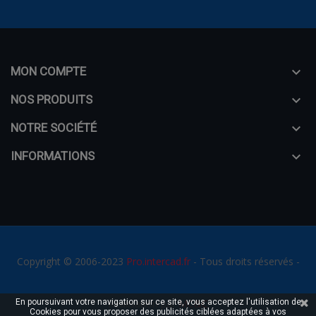
MON COMPTE

NOS PRODUITS

NOTRE SOCIÉTÉ

INFORMATIONS

Copyright © 2006-2023
Pro.intercad.fr
- Tous droits réservés -
En poursuivant votre navigation sur ce site, vous acceptez l'utilisation de
Réalisation par
MC&C
Cookies pour vous proposer des publicités ciblées adaptées à vos