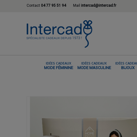
Contact
04 77 95 51 94
Mail
intercad@intercad.fr
IDÉES CADEAUX
IDÉES CADEAUX
IDÉES CADEA
MODE FÉMININE
MODE MASCULINE
BIJOUX
ACCUEIL
LE QUOTIDIEN MALIN
ACCESSO