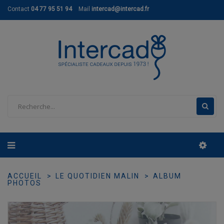
Contact
04 77 95 51 94
Mail
intercad@intercad.fr
ACCUEIL
LE QUOTIDIEN MALIN
ALBUM
PHOTOS