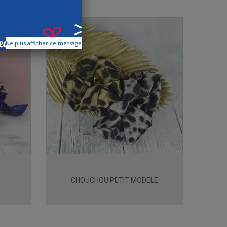
Ne plus afficher ce message
CHOUCHOU PETIT MODELE
P