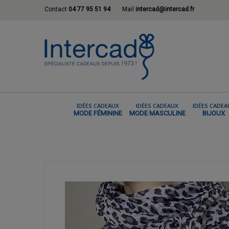
Contact
04 77 95 51 94
Mail
intercad@intercad.fr
IDÉES CADEAUX
IDÉES CADEAUX
IDÉES CADEA
MODE FÉMININE
MODE MASCULINE
BIJOUX
ACCUEIL
LA MODE FÉMININE
ECHARPE 