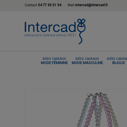
Contact
04 77 95 51 94
Mail
intercad@intercad.fr
IDÉES CADEAUX
IDÉES CADEAUX
IDÉES CADEA
MODE FÉMININE
MODE MASCULINE
BIJOUX
ACCUEIL
BIJOUX FANTAISIE, ET ACCESSO