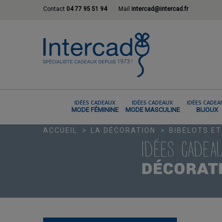
Contact
04 77 95 51 94
Mail
intercad@intercad.fr
IDÉES CADEAUX
IDÉES CADEAUX
IDÉES CADEA
MODE FÉMININE
MODE MASCULINE
BIJOUX
ACCUEIL
LA DÉCORATION
BIBELOTS E