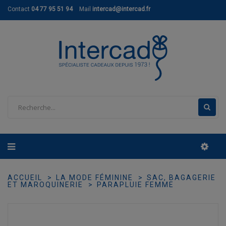
Contact
04 77 95 51 94
Mail
intercad@intercad.fr
ACCUEIL
LA MODE FÉMININE
SAC, BAGAGERIE
ET MAROQUINERIE
PARAPLUIE FEMME